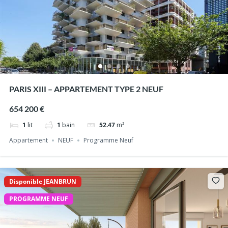
PARIS XIII – APPARTEMENT TYPE 2 NEUF
654 200 €
1
lit
1
bain
52.47
m²
Appartement
NEUF
Programme Neuf
Disponible JEANBRUN
PROGRAMME NEUF