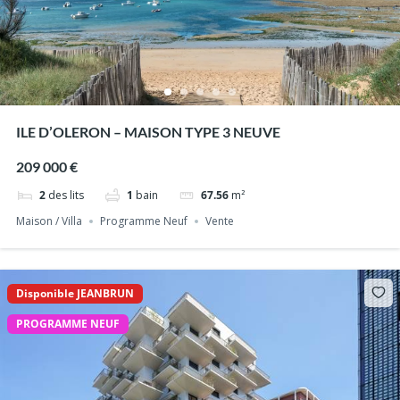
ILE D’OLERON – MAISON TYPE 3 NEUVE
209 000 €
2
des lits
1
bain
67.56
m²
Maison / Villa
Programme Neuf
Vente
Disponible JEANBRUN
PROGRAMME NEUF