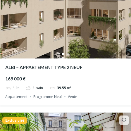
ALBI – APPARTEMENT TYPE 2 NEUF
169 000 €
1
lit
1
bain
39.55
m²
Appartement
Programme Neuf
Vente
Exclusivité