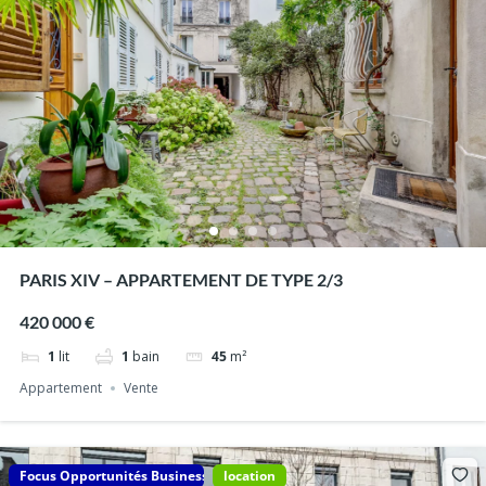
PARIS XIV – APPARTEMENT DE TYPE 2/3
420 000 €
1
lit
1
bain
45
m²
Appartement
Vente
Focus Opportunités Business
location