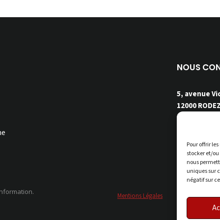
NOUS CO
5, avenue Vi
12000 RODE
07 68 25 71 0
contact@cet
ne
Pour offrir le
stocker et/ou
nous permettr
uniques sur c
négatif sur c
nformation.
Mentions Légales
Nos Honorair
Ac