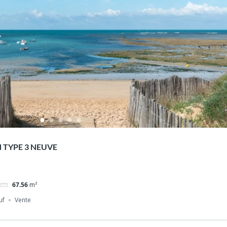
N TYPE 3 NEUVE
67.56
m²
uf
Vente