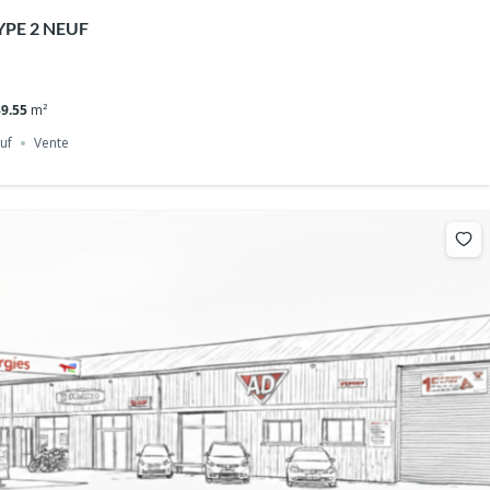
YPE 2 NEUF
39.55
m²
uf
Vente