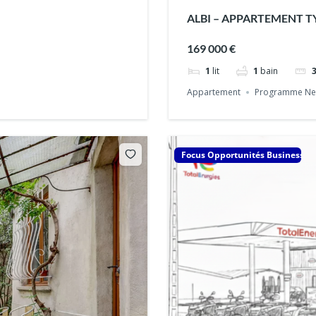
ALBI – APPARTEMENT T
169 000 €
1
lit
1
bain
Appartement
Programme Ne
Focus Opportunités Business