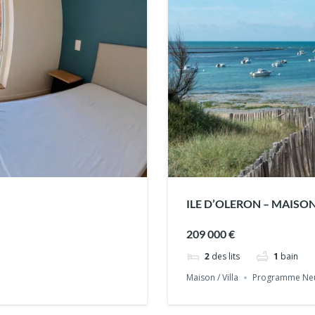
ILE D’OLERON – MAISO
209 000 €
2
des lits
1
bain
Maison / Villa
Programme Ne