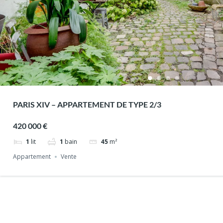
PARIS XIV – APPARTEMENT DE TYPE 2/3
420 000 €
1
lit
1
bain
45
m²
Appartement
Vente