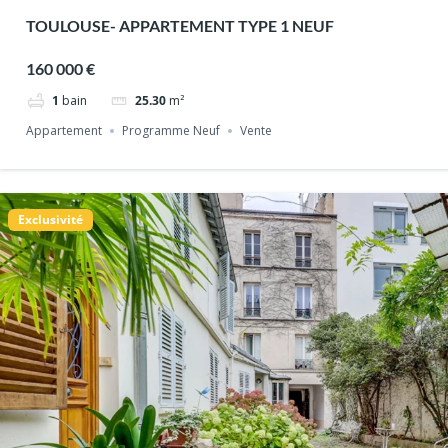
TOULOUSE- APPARTEMENT TYPE 1 NEUF
160 000 €
1
bain
25.30
m²
Appartement
Programme Neuf
Vente
Exclusivité