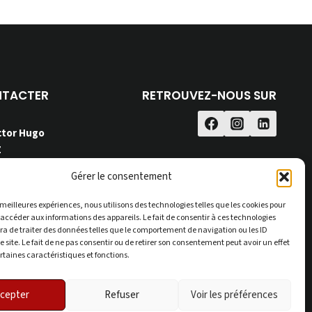
NTACTER
RETROUVEZ-NOUS SUR
ctor Hugo
Z
0
Gérer le consentement
dpimmobilier.fr
s meilleures expériences, nous utilisons des technologies telles que les cookies pour
 accéder aux informations des appareils. Le fait de consentir à ces technologies
a de traiter des données telles que le comportement de navigation ou les ID
e site. Le fait de ne pas consentir ou de retirer son consentement peut avoir un effet
ertaines caractéristiques et fonctions.
es
cepter
Refuser
Voir les préférences