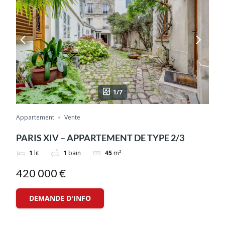
1/7
Appartement
Vente
PARIS XIV – APPARTEMENT DE TYPE 2/3
1
lit
1
bain
45
m²
420 000 €
DEMANDE D'INFO