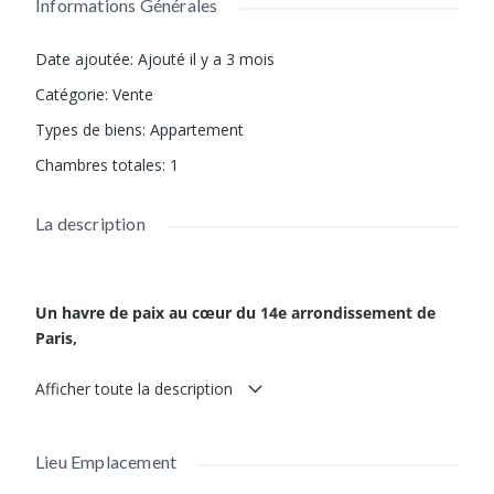
Informations Générales
Date ajoutée
:
Ajouté il y a 3 mois
Catégorie
:
Vente
Types de biens
:
Appartement
Chambres totales
:
1
La description
Un havre de paix au cœur du
14e arrondissement de
Paris
,
Afficher toute la description
Idéalement situé dans la très prisée rue Raymond
Losserand (Paris 14), nous avons le plaisir de vous
présenter cet appartement de type 2/3 à vendre, offrant un
Lieu Emplacement
cadre de vie exceptionnel. Passez l'ancienne porte cochère