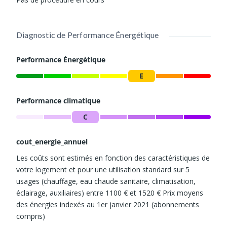
Une salle d'eau avec WC.
Une cave saine, idéale pour le stockage, vient compléter ce
Diagnostic de Performance Énergétique
bien.
Performance Énergétique
Une vie de quartier privilégiée, esprit "village"
Situé
E
dans le quartier Pernety, l'un des secteurs les plus vivants
et recherchés de la capitale, cet appartement bénéficie
Performance climatique
d'un emplacement stratégique :
C
Transports :
À proximité immédiate de la
Station
cout_energie_annuel
Pernety (métro ligne 13
)
et à seulement quelques
pas de la
Gare Montparnasse
.
Les coûts sont estimés en fonction des caractéristiques de
votre logement et pour une utilisation standard sur 5
usages (chauffage, eau chaude sanitaire, climatisation,
Commodités :
Profitez d'une vie pratique au quotidien
éclairage, auxiliaires) entre 1100 € et 1520 € Prix moyens
avec des commerces de proximité, boulangeries,
des énergies indexés au 1er janvier 2021 (abonnements
supérettes et un marché traditionnel.
compris)