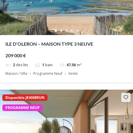
ILE D’OLERON – MAISON TYPE 3 NEUVE
209 000 €
2
des lits
1
bain
67.56
m²
Maison / Villa
Programme Neuf
Vente
Disponible JEANBRUN
PROGRAMME NEUF