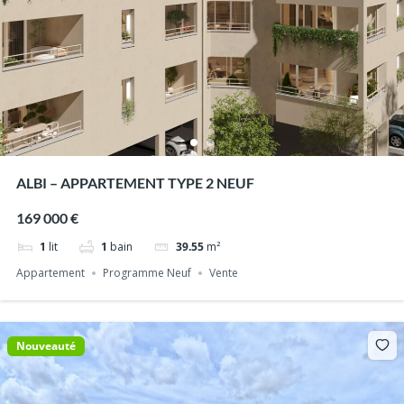
ALBI – APPARTEMENT TYPE 2 NEUF
169 000 €
1
lit
1
bain
39.55
m²
Appartement
Programme Neuf
Vente
Nouveauté