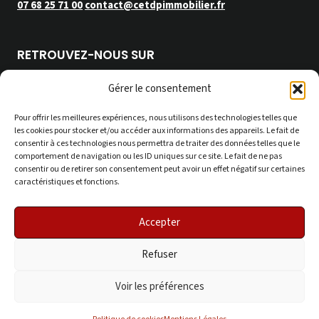
07 68 25 71 00
contact@cetdpimmobilier.fr
RETROUVEZ-NOUS SUR
Gérer le consentement
Pour offrir les meilleures expériences, nous utilisons des technologies telles que
les cookies pour stocker et/ou accéder aux informations des appareils. Le fait de
consentir à ces technologies nous permettra de traiter des données telles que le
© 2026 C&DP Immobilier
comportement de navigation ou les ID uniques sur ce site. Le fait de ne pas
Le contenu de ce document est uniquement destiné à des fins
consentir ou de retirer son consentement peut avoir un effet négatif sur certaines
d'information.
caractéristiques et fonctions.
Accepter
Mentions Légales
Refuser
Nos Honoraires
Voir les préférences