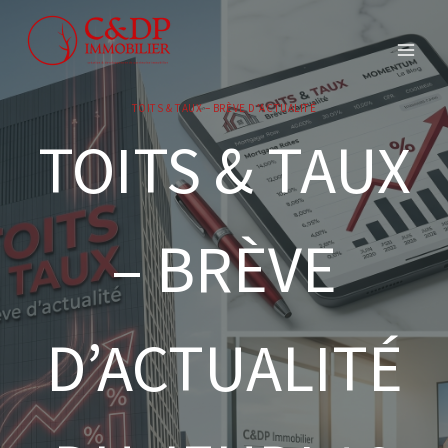
Aller
au
contenu
TOITS & TAUX – BRÈVE D’ACTUALITÉ
TOITS & TAUX
– BRÈVE
D’ACTUALITÉ