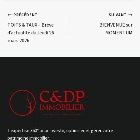
Navigation
PRÉCÉDENT
SUIVANT
TOITS & TAUX – Brève
BIENVENUE sur
de
d’actualité du Jeudi 26
MOMENTUM
l’article
mars 2026
L'expertise 360° pour investir, optimiser et gérer votre
patrimoine immobilier.